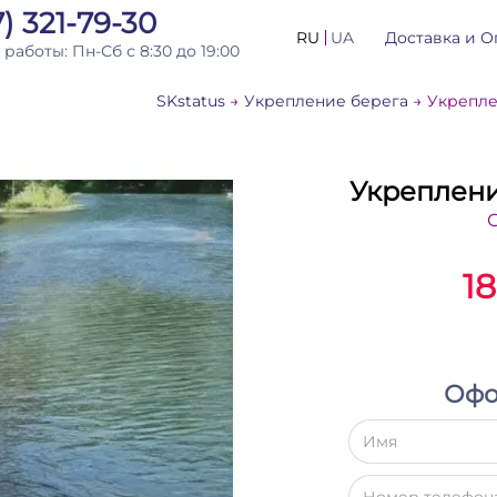
) 321-79-30
RU
UA
Доставка и О
 работы:
Пн-Сб с 8:30 до 19:00
SKstatus
Укрепление берега
Укрепле
Укреплени
1
Офо