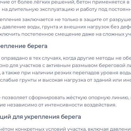
чие от более лёгких решений, бетон применяется в 
 на длительную эксплуатацию и работу под постоян
епления заключается не только в защите от разруш
 давление воды, грунта и внешних нагрузок без деф
ключить постепенное смещение даже на сложных уча
репление берега
оправдано в тех случаях, когда другие методы не о
терно для участков с активным размывом береговой 
а также при наличии резких перепадов уровня вод
 слабые грунты и высокая нагрузка от зданий или 
е позволяет сформировать жёсткую опорную линию, 
е независимо от интенсивности воздействия.
ций для укрепления берега
ётом конкретных условий участка, включая давление